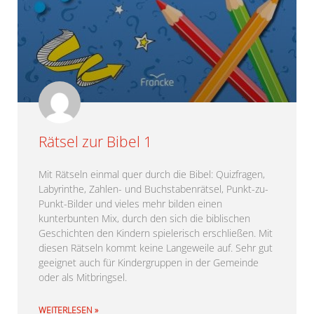
Rätsel zur Bibel 1
Mit Rätseln einmal quer durch die Bibel: Quizfragen,
Labyrinthe, Zahlen- und Buchstabenrätsel, Punkt-zu-
Punkt-Bilder und vieles mehr bilden einen
kunterbunten Mix, durch den sich die biblischen
Geschichten den Kindern spielerisch erschließen. Mit
diesen Rätseln kommt keine Langeweile auf. Sehr gut
geeignet auch für Kindergruppen in der Gemeinde
oder als Mitbringsel.
WEITERLESEN »