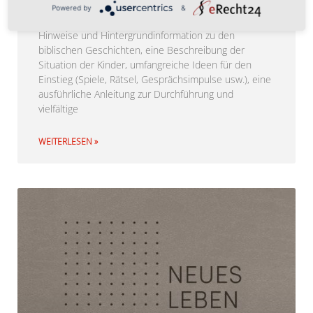
Religionsunterricht. Es besteht aus vier Bänden mit
Powered by
&
jeweils 52 Lektionen. Der Mitarbeiter findet wichtige
Hinweise und Hintergrundinformation zu den
biblischen Geschichten, eine Beschreibung der
Situation der Kinder, umfangreiche Ideen für den
Einstieg (Spiele, Rätsel, Gesprächsimpulse usw.), eine
ausführliche Anleitung zur Durchführung und
vielfältige
WEITERLESEN »