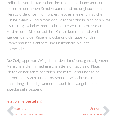
treibt die Not der Menschen, ihn trägt sein Glaube an Gott.
Isoliert hinter hohen Schutzmauern und mit unglaublichen
Herausforderungen konfrontiert, lebt er in einer christlichen
Klinik-Enklave – und nimmt den Leser mit hinein in seinen Alltag
als Chirurg. Dabei werden nicht nur Leser mit Interesse an
Medizin oder Mission auf ihre Kosten kommen und erleben,
wie der Klang der Kapellenglocke und der gute Ruf des
Krankenhauses sichtbare und unsichtbare Mauern
überwindet…
Die Zielgruppe von „Weg da mit dem Kind“ sind ganz allgemein
Menschen, die im medizinischen Bereich tätig sind. Klaus-
Dieter Weber schreibt ehrlich und mitreißend über seine
Erlebnisse als Arzt, und er präsentiert sein Christsein
unaufdringlich und gewinnend – auch für evangelistische
Zwecke sehr passend!
Prev
N
Jetzt online bestellen!
VORIGER
NÄCHSTER
Nur bis zur Zimmerdecke
Netz des Verrats