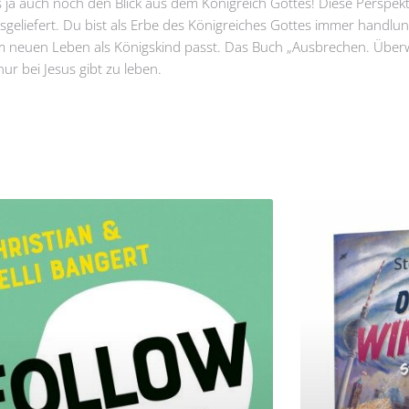
s ja auch noch den Blick aus dem Königreich Gottes! Diese Perspek
usgeliefert. Du bist als Erbe des Königreiches Gottes immer handlun
 neuen Leben als Königskind passt. Das Buch „Ausbrechen. Überwi
ur bei Jesus gibt zu leben.