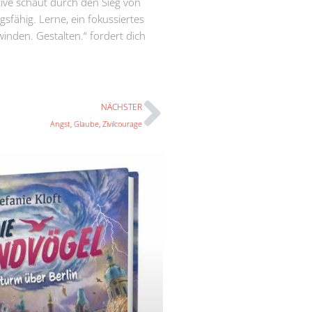
tive schaut durch den Sieg von
gsfähig. Lerne, ein fokussiertes
nden. Gestalten.“ fordert dich
Nächster
NÄCHSTER
Angst, Glaube, Zivilcourage