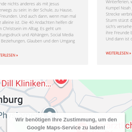
Winterferien,
nde nichts anderes als mit Jesus
Kumpel Noah j
erwegs zu sein: in der Schule, zu Hause,
Strecke verbr
 Freunden. Und auch dann, wenn man mal
Sturm stürzt d
 alleine ist. Die 40 Andachten helfen dir
sich’s verseh
m Christsein im Alltag. Es geht um
ihre Freunde b
stungsdruck und Abhängen, Social Media
Und dann ist 
 Beziehungen, Glauben und den Umgang
WEITERLESEN »
TERLESEN »
Wir benötigen Ihre Zustimmung, um den
Google Maps-Service zu laden!