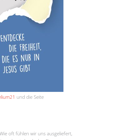
elium21
und die Seite
ie oft fühlen wir uns ausgeliefert,