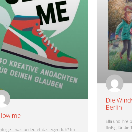
Die Wind
Berlin
llow me
Ella und ihre 
fleißig für di
hfolge – was bedeutet das eigentlich? Im