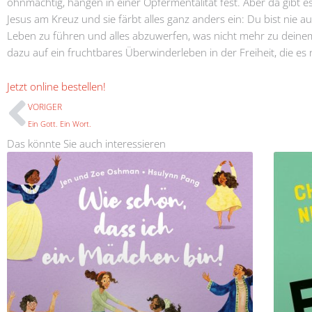
ohnmächtig, hängen in einer Opfermentalität fest. Aber da gibt e
Jesus am Kreuz und sie färbt alles ganz anders ein: Du bist nie a
Leben zu führen und alles abzuwerfen, was nicht mehr zu deinem
dazu auf ein fruchtbares Überwinderleben in der Freiheit, die es n
Prev
Jetzt online bestellen!
VORIGER
Ein Gott. Ein Wort.
Das könnte Sie auch interessieren