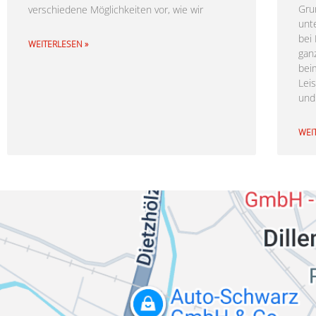
Gru
verschiedene Möglichkeiten vor, wie wir
unt
bei
WEITERLESEN »
ganz
bei
Lei
und
WEI