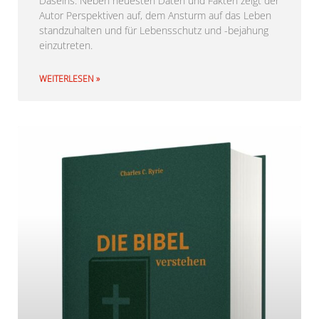
Daseins. Neben neuesten Daten und Fakten zeigt der
Autor Perspektiven auf, dem Ansturm auf das Leben
standzuhalten und für Lebensschutz und -bejahung
einzutreten.
WEITERLESEN »