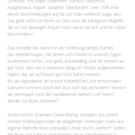
„Erdrückt. Erschöpft. Deprimiert. Panisch. Gestresst.
Ausgebrannt. Kaputt. Gelähmt. Überfordert. Leer. Trifft eine
dieser Beschreibungen auf Sie zu? Oder vielleicht sogar alle?
Das geht nicht nur Ihnen so. Dies sind die häufigsten Begriffe,
die ich von gläubigen Frauen höre, wenn sie sich und ihr Leben
beschreiben.“
Das schreibt die Autorin in der Einleitung dieses Buches.
Die Anforderungen, mit denen sich Frauen in unseren Tagen
konfrontiert sehen, sind groß und vielfältig, und oft merken wir
gar nicht, dass wir in unserem Alltag ein Tempo aufgenommen
haben, das wir auf Dauer gar nicht halten können.
Bis wir irgendwann an unsere körperlichen und emotionalen
Grenzen kommen. Doch wie lässt sich das verhindern? Können
wir überhaupt noch die Handbremse ziehen? Luft holen?
Wieder zur Ruhe kommen?
Shona und ihr Ehemann David Murray schöpfen aus einem
reichen Erfahrungsschatz als langjährige Seelsorger sowie aus
eigener Betroffenheit und wollen Ihnen durch „Refresh“ helfen,
der Burn-out-Falle zu entkommen, neue Gewohnheiten zu