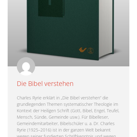
Die Bibel verstehen
Charles Ryrie erklärt in „Die Bibel verstehen“ die
grundlegenden Themen systematischer Theologie im
Kontext der Heiligen Schrift (Gott, Bibel, Engel, Teufel,
Mensch, Sünde, Gemeinde usw.). Für Bibelleser,
Gemeindemitarbeiter, Bibelschüler u. a. Dr. Charles
Ryrie (1925–2016) ist in der ganzen Welt bekannt
wegen seiner fundierten Schriftkenntnis und wegen