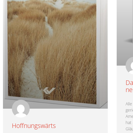
Da
n
All
ger
Ame
hat 
Hoffnungswärts
Glä