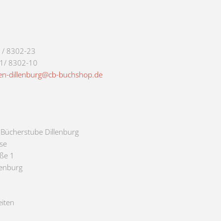
1/ 8302-23
71/ 8302-10
en-dillenburg@cb-buchshop.de
e Bücherstube Dillenburg
se
aße 1
lenburg
iten