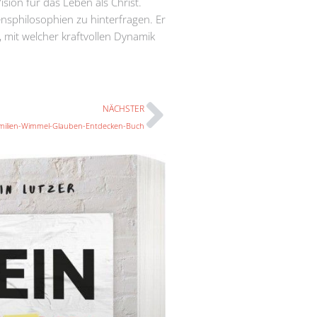
sion für das Leben als Christ.
nsphilosophien zu hinterfragen. Er
, mit welcher kraftvollen Dynamik
Nächster
NÄCHSTER
milien-Wimmel-Glauben-Entdecken-Buch