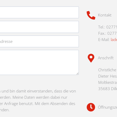
Kontakt
Tel.: 0277
Fax.: 027
E-Mail:
lad
Anschrift
Christlich
Dieter Hes
Moltkestr
35683 Dil
nd bin damit einverstanden, dass die von
werden. Meine Daten werden dabei nur
r Anfrage benutzt. Mit dem Absenden des
Öffnungsze
anden.