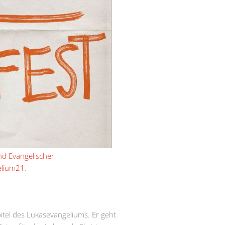
d Evangelischer
elium21
.
itel des Lukasevangeliums. Er geht