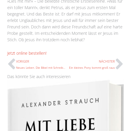
»Lies mit mir!« – Die beliebte christliche Erstlesereihe. »Was für
ein toller Mann!«, denkt Petrus, als er Jesus zum ersten Mal
begegnet. Und das Beste ist: Er darf mit Jesus mitkommen! Er
erlebt Unglaubliches mit Jesus und will für immer sein bester
Freund sein. Doch dann wird diese Freundschaft auf eine harte
Probe gestellt. Im entscheidenden Moment lässt er Jesus im
Stich. Ob Jesus ihn trotzdem noch liebhat?
Prev
N
Jetzt online bestellen!
VORIGER
NÄCHSTER
Neues Leben. Die Bibel mit Schreibrand
Ein kleines Pony kommt groß raus
Das könnte Sie auch interessieren