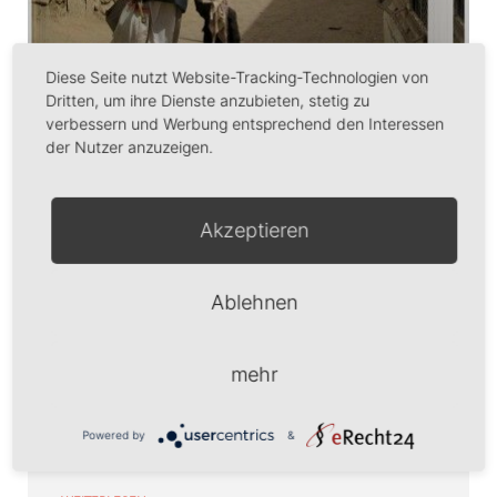
Diese Seite nutzt Website-Tracking-Technologien von
Dritten, um ihre Dienste anzubieten, stetig zu
verbessern und Werbung entsprechend den Interessen
der Nutzer anzuzeigen.
Akzeptieren
Die Saada-Saga
Zwei junge Ärzte reisen 1972 mit ihrem ersten Kind in
Ablehnen
den Jemen, ein für Europäer nahezu unbekanntes
Land, das gerade einen blutigen Bürgerkrieg hinter
sich hat. Zusammen mit einem Team von Freiwilligen
mehr
bauen sie eine medizinische Einrichtung im
staatlichen Krankenhaus von Saada auf. Dort
schließen sie auch herzliche Freundschaften mit den
Powered by
&
Einheimischen, die den Fremden