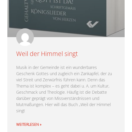
Weil der Himmel singt
Musik in der Gemeinde ist ein wunderbares
Geschenk Gottes und zugleich ein Zankapfel, der zu
viel Streit und Zerwürfnis führen kann. Denn das
Thema ist komplex – es geht dabei u. A. um Kultur,
Geschmack und Theologie. Häufig ist die Debatte
darüber geprägt von Missverständnissen und
Mutmaßungen. Hier will das Buch „Weil der Himmel
singt
WEITERLESEN »