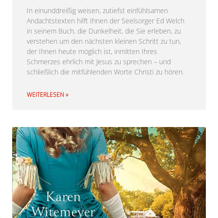
In einunddreißig weisen, zutiefst einfühlsamen
Andachtstexten hilft Ihnen der Seelsorger Ed Welch
in seinem Buch, die Dunkelheit, die Sie erleben, zu
verstehen um den nächsten kleinen Schritt zu tun,
der Ihnen heute möglich ist, inmitten Ihres
Schmerzes ehrlich mit Jesus zu sprechen – und
schließlich die mitfühlenden Worte Christi zu hören.
WEITERLESEN »