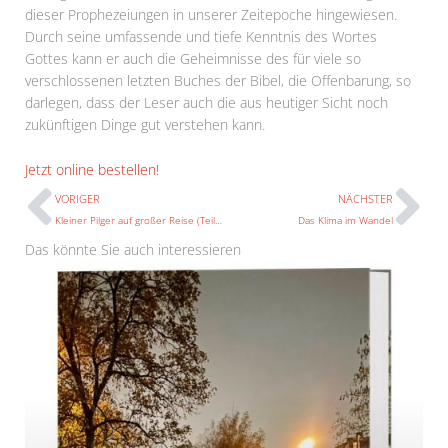
dieser Prophezeiungen in unserer Zeitepoche hingewiesen.
Durch seine umfassende und tiefe Kenntnis des Wortes
Gottes kann er auch die Geheimnisse des für viele so
verschlossenen letzten Buches der Bibel, die Offenbarung, so
darlegen, dass der Leser auch die aus heutiger Sicht noch
zukünftigen Dinge gut verstehen kann.
Prev
N
Jetzt online bestellen!
VORIGER
NÄCHSTER
Kleiner Pilger auf großer Reise (Teil 3)
Das Klima im Wandel
Das könnte Sie auch interessieren