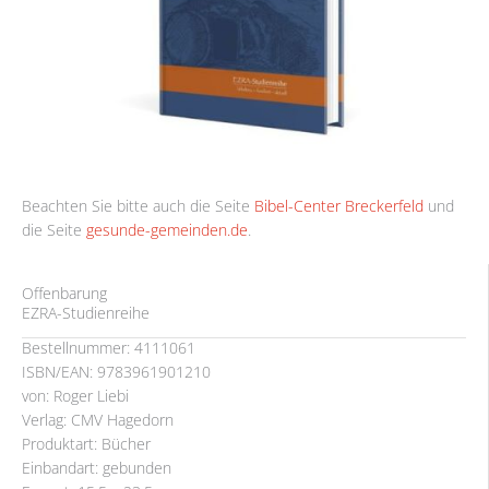
Beachten Sie bitte auch die Seite
Bibel-Center Breckerfeld
und
die Seite
gesunde-gemeinden.de
.
Offenbarung
EZRA-Studienreihe
Bestellnummer: 4111061
ISBN/EAN: 9783961901210
von: Roger Liebi
Verlag: CMV Hagedorn
Produktart: Bücher
Einbandart: gebunden