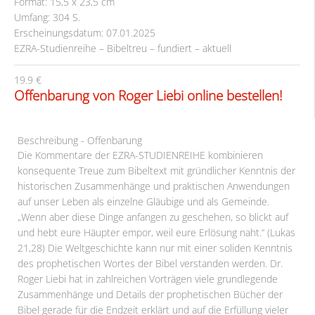
Format: 15,5 x 23,5 cm
Umfang: 304 S.
Erscheinungsdatum: 07.01.2025
EZRA-Studienreihe – Bibeltreu – fundiert – aktuell
19.9 €
Offenbarung von Roger Liebi online bestellen!
Beschreibung - Offenbarung
Die Kommentare der EZRA-STUDIENREIHE kombinieren
konsequente Treue zum Bibeltext mit gründlicher Kenntnis der
historischen Zusammenhänge und praktischen Anwendungen
auf unser Leben als einzelne Gläubige und als Gemeinde.
„Wenn aber diese Dinge anfangen zu geschehen, so blickt auf
und hebt eure Häupter empor, weil eure Erlösung naht.“ (Lukas
21,28) Die Weltgeschichte kann nur mit einer soliden Kenntnis
des prophetischen Wortes der Bibel verstanden werden. Dr.
Roger Liebi hat in zahlreichen Vorträgen viele grundlegende
Zusammenhänge und Details der prophetischen Bücher der
Bibel gerade für die Endzeit erklärt und auf die Erfüllung vieler