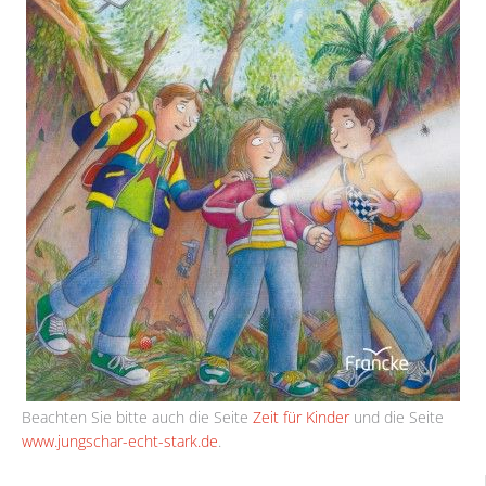
Beachten Sie bitte auch die Seite
Zeit für Kinder
und die Seite
www.jungschar-echt-stark.de
.