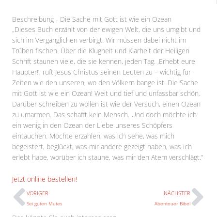
Beschreibung - Die Sache mit Gott ist wie ein Ozean
„Dieses Buch erzählt von der ewigen Welt, die uns umgibt und
sich im Vergänglichen verbirgt. Wir müssen dabei nicht im
Trüben fischen. Über die Klugheit und Klarheit der Heiligen
Schrift staunen viele, die sie kennen, jeden Tag. ‚Erhebt eure
Häupter!’, ruft Jesus Christus seinen Leuten zu – wichtig für
Zeiten wie den unseren, wo den Völkern bange ist. Die Sache
mit Gott ist wie ein Ozean! Weit und tief und unfassbar schön.
Darüber schreiben zu wollen ist wie der Versuch, einen Ozean
zu umarmen. Das schafft kein Mensch. Und doch möchte ich
ein wenig in den Ozean der Liebe unseres Schöpfers
eintauchen. Möchte erzählen, was ich sehe, was mich
begeistert, beglückt, was mir andere gezeigt haben, was ich
erlebt habe, worüber ich staune, was mir den Atem verschlägt.“
Prev
N
Jetzt online bestellen!
VORIGER
NÄCHSTER
Sei guten Mutes
Abenteuer Bibel