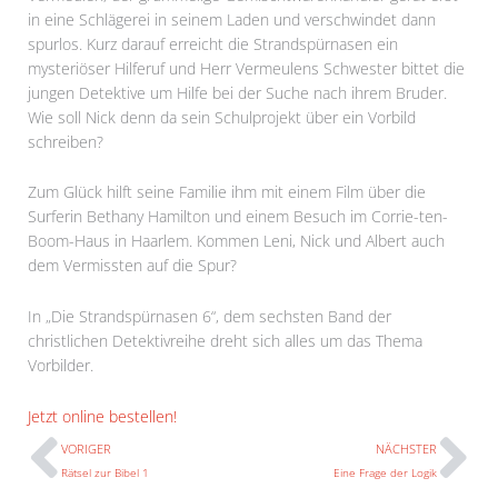
in eine Schlägerei in seinem Laden und verschwindet dann
spurlos. Kurz darauf erreicht die Strandspürnasen ein
mysteriöser Hilferuf und Herr Vermeulens Schwester bittet die
jungen Detektive um Hilfe bei der Suche nach ihrem Bruder.
Wie soll Nick denn da sein Schulprojekt über ein Vorbild
schreiben?
Zum Glück hilft seine Familie ihm mit einem Film über die
Surferin Bethany Hamilton und einem Besuch im Corrie-ten-
Boom-Haus in Haarlem. Kommen Leni, Nick und Albert auch
dem Vermissten auf die Spur?
In „Die Strandspürnasen 6“, dem sechsten Band der
christlichen Detektivreihe dreht sich alles um das Thema
Vorbilder.
Prev
N
Jetzt online bestellen!
VORIGER
NÄCHSTER
Rätsel zur Bibel 1
Eine Frage der Logik