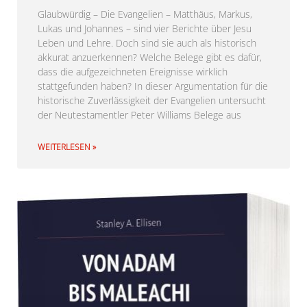
Glaubwürdig – Die Evangelien – Matthäus, Markus,
Lukas und Johannes – sind vier Berichte über Jesu
Leben und Lehre. Doch sind sie auch als historisch
akkurat anzuerkennen? Welche Belege gibt es dafür,
dass die aufgezeichneten Ereignisse wirklich
stattgefunden haben? In dieser Argumentation für die
historische Zuverlässigkeit der Evangelien untersucht
der Neutestamentler Peter Williams Belege aus
WEITERLESEN »