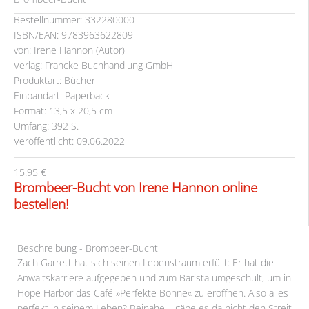
Bestellnummer: 332280000
ISBN/EAN: 9783963622809
von: Irene Hannon (Autor)
Verlag: Francke Buchhandlung GmbH
Produktart: Bücher
Einbandart: Paperback
Format: 13,5 x 20,5 cm
Umfang: 392 S.
Veröffentlicht: 09.06.2022
15.95 €
Brombeer-Bucht von Irene Hannon online
bestellen!
Beschreibung - Brombeer-Bucht
Zach Garrett hat sich seinen Lebenstraum erfüllt: Er hat die
Anwaltskarriere aufgegeben und zum Barista umgeschult, um in
Hope Harbor das Café »Perfekte Bohne« zu eröffnen. Also alles
perfekt in seinem Leben? Beinahe – gäbe es da nicht den Streit