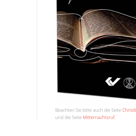
Beachten Sie bitte auch die Seite
Christ
und die Seite
Mitternachtsruf
.