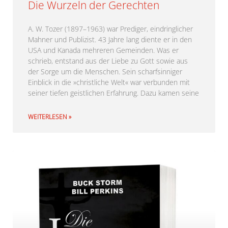
Die Wurzeln der Gerechten
A. W. Tozer (1897–1963) war Prediger, eindringlicher
Mahner und Publizist. 43 Jahre lang diente er in den
USA und Kanada mehreren Gemeinden. Was er
schrieb, entstand aus der Liebe zu Gott sowie aus
der Sorge um die Menschen. Sein scharfsinniger
Einblick in die »christliche Welt« war verbunden mit
seiner tiefen geistlichen Erfahrung. Dazu kamen seine
WEITERLESEN »