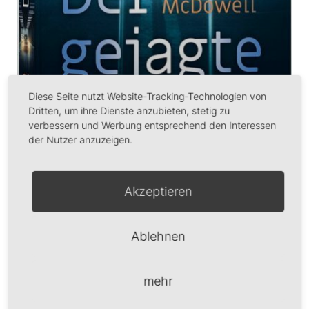
Diese Seite nutzt Website-Tracking-Technologien von
Dritten, um ihre Dienste anzubieten, stetig zu
verbessern und Werbung entsprechend den Interessen
der Nutzer anzuzeigen.
Akzeptieren
Der gejagte Zeuge
Ablehnen
Es ist ein Wettlauf gegen die Zeit. Marwan Accad,
Geschäftsführer einer Sicherheitsfirma und allem
mehr
Anschein nach einziger Zeuge des Mordes an dem
ägyptischen Multimillionär Rafiq Ramsey, flieht aus