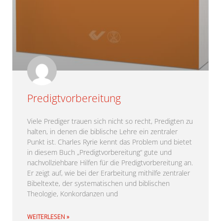
Predigtvorbereitung
Viele Prediger trauen sich nicht so recht, Predigten zu
halten, in denen die biblische Lehre ein zentraler
Punkt ist. Charles Ryrie kennt das Problem und bietet
in diesem Buch „Predigtvorbereitung“ gute und
nachvollziehbare Hilfen für die Predigtvorbereitung an.
Er zeigt auf, wie bei der Erarbeitung mithilfe zentraler
Bibeltexte, der systematischen und biblischen
Theologie, Konkordanzen und
WEITERLESEN »