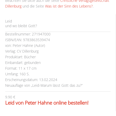
Beachten Sie bitte auch die Seite
Christliche Verlagsgesellschaft
Dillenburg
und die Seite
Was ist der Sinn des Lebens?
.
Leid
und wo bleibt Gott?
Bestellnummer: 271947000
ISBN/EAN: 9783863539474
von: Peter Hahne (Autor)
Verlag: CV Dillenburg
Produktart: Bücher
Einbandart: gebunden
Format: 11 x 17 cm
Umfang: 160 S.
Erscheinungsdatum: 13.02.2024
Neuauflage von „Leid-Warum lässt Gott das zu?“
9.90 €
Leid von Peter Hahne online bestellen!