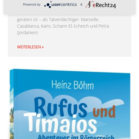
Powered by
&
Monte Carlo, nachdem er schnell herausgefunden
hat, dass auch er ins Fadenkreuz von Kriminellen
geraten ist – als Tatverdächtiger. Marseille,
Casablanca, Kairo, Scharm El-Scheich und Petra
(Jordanien)
WEITERLESEN »