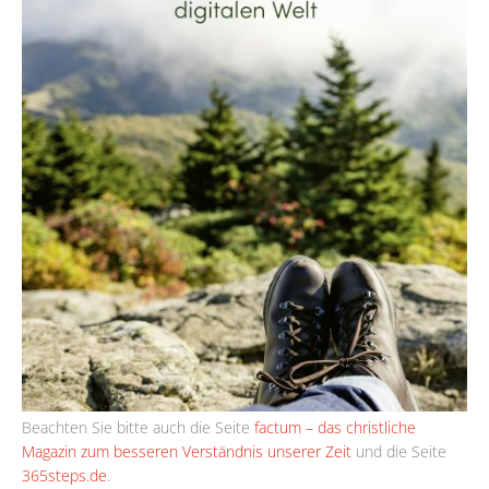
Beachten Sie bitte auch die Seite
factum – das christliche
Magazin zum besseren Verständnis unserer Zeit
und die Seite
365steps.de
.