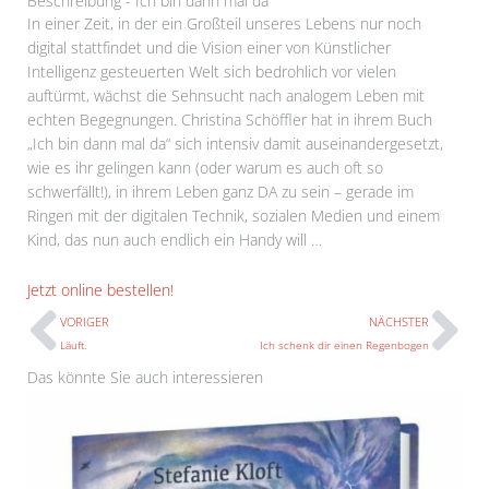
Beschreibung - Ich bin dann mal da
In einer Zeit, in der ein Großteil unseres Lebens nur noch
digital stattfindet und die Vision einer von Künstlicher
Intelligenz gesteuerten Welt sich bedrohlich vor vielen
auftürmt, wächst die Sehnsucht nach analogem Leben mit
echten Begegnungen. Christina Schöffler hat in ihrem Buch
„Ich bin dann mal da“ sich intensiv damit auseinandergesetzt,
wie es ihr gelingen kann (oder warum es auch oft so
schwerfällt!), in ihrem Leben ganz DA zu sein – gerade im
Ringen mit der digitalen Technik, sozialen Medien und einem
Kind, das nun auch endlich ein Handy will …
Prev
N
Jetzt online bestellen!
VORIGER
NÄCHSTER
Läuft.
Ich schenk dir einen Regenbogen
Das könnte Sie auch interessieren