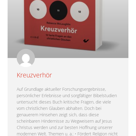
Kreuzverhör
Auf Grundlage aktueller Forschungsergebnisse,
persönlicher Erlebnisse und sorgfältiger Bibelstudien
untersucht dieses Buch kritische Fragen, die viele
vom christlichen Glauben abhalten. Doch bei
genauerem Hinsehen zeigt sich, dass diese
scheinbaren Hindernisse zu Wegweisern auf Jesus
Christus werden und zur besten Hoffnung unserer
modernen Welt. Themen u. a.: • Fördert Religion nicht