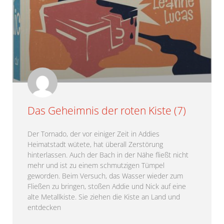
Das Geheimnis der roten Kiste (7)
Der Tornado, der vor einiger Zeit in Addies
Heimatstadt wütete, hat überall Zerstörung
hinterlassen. Auch der Bach in der Nähe fließt nicht
mehr und ist zu einem schmutzigen Tümpel
geworden. Beim Versuch, das Wasser wieder zum
Fließen zu bringen, stoßen Addie und Nick auf eine
alte Metallkiste. Sie ziehen die Kiste an Land und
entdecken