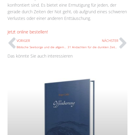
konfrontiert sind. Es bietet eine Ermutigung für jeden, der
gerade durch Zeiten der Not geht, ob aufgrund eines schweren
Verlustes oder einer anderen Enttäuschung.
Prev
N
Jetzt online bestellen!
VORIGER
NÄCHSTER
Biblische Seelsorge und die allgemeine Gnade
31 Andachten für die dunklen Zeiten in der Depression
Das könnte Sie auch interessieren