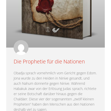
Die Prophetie für die Nationen
Obadja sprach vornehmlich vom Gericht gegen Edom.
Jona wurde zu den Heiden in Ninive gesandt, und
auch Nahum donnerte gegen Ninive. Während
Habakuk zwar von der Erlösung Judas sprach, richtete
er seine Botschaft darüber hinaus gegen die
Chaldäer. Diese vier der sogenannten „zwölf kleinen
Propheten“ haben den Menschen aus den Nationen
deshalb viel zu sagen.