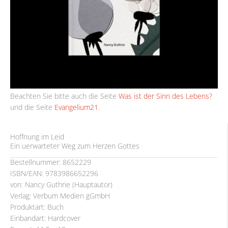
Beachten Sie bitte auch die Seite
Was ist der Sinn des Lebens?
und die Seite
Evangelium21
.
Hoffnung im Leid
Ein uerwarteter Weg zum Herzen Gottes
Bestellnummer: 8652229
ISBN/EAN: 9783986652296
von: Nancy Guthrie (Hauptautor)
Verlag: Verbum Medien gGmbH
Produktart: Buch
Einbandart: Hardcover