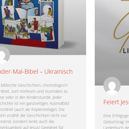
nder-Mal-Bibel – Ukrainisch
 biblische Geschichten, chronologisch
rdnet, zum Vorlesen und Ausmalen zu
se oder in der Kinderstunde. Jeder
Feiert Je
chichte ist ein ganzseitiges Ausmalbild
eordnet (auch als Kopiervorlage). Die
orin erzählt die Geschichten nicht nur
Eine Erfolgsge
nnend, sondern lenkt auch die
Geburtstag: I
merksamkeit auf Jesus! Geeignet für
Liederbuch der