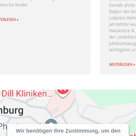
ainische Kinder.
Damals ahnte 
Beginn der b
Lobpreis-Reih
TERLESEN »
Jahrzehnte w
Hauskreise &
der Liederbüc
Jubiläumsausg
wichtigsten u
WEITERLESEN »
Wir benötigen Ihre Zustimmung, um den