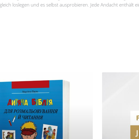
gleich loslegen und es selbst ausprobieren. Jede Andacht enthält 