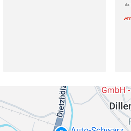
ukr
WEI