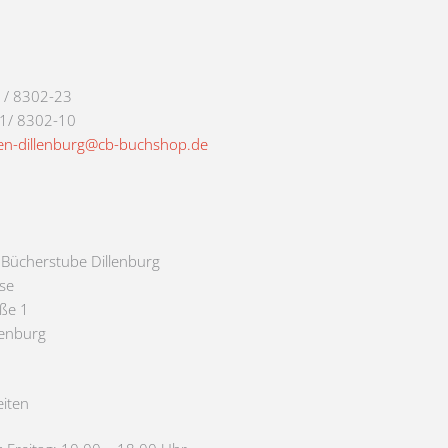
1/ 8302-23
71/ 8302-10
en-dillenburg@cb-buchshop.de
e Bücherstube Dillenburg
se
aße 1
lenburg
iten