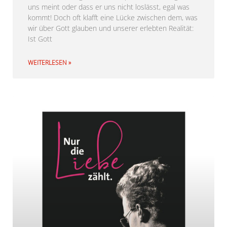
uns meint oder dass er uns nicht loslässt, egal was
kommt! Doch oft klafft eine Lücke zwischen dem, was
wir über Gott glauben und unserer erlebten Realität:
Ist Gott
WEITERLESEN »