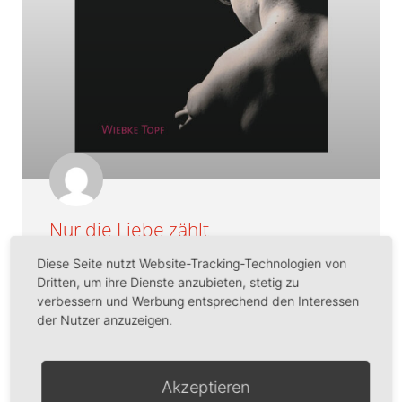
Nur die Liebe zählt
Diese Seite nutzt Website-Tracking-Technologien von
Der Ausnahmeschwimmer Josia Topf, wie er in den
Dritten, um ihre Dienste anzubieten, stetig zu
Medien bezeichnet wird, hat schon für etliche
verbessern und Werbung entsprechend den Interessen
Schlagzeilen gesorgt. Als schwer körperbehinderter
der Nutzer anzuzeigen.
Junge ohne Kniegelenke und Arme stellt er einen
Weltrekord über 50m Schmetterling auf, qualifiziert
sich für die Paralympics und schließt mit 18 Jahren
das Gymnasium an einer Regelschule mit Abitur ab.
Akzeptieren