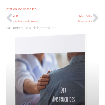
Prev
N
Jetzt online bestellen!
VORIGER
NÄCHSTER
Lara kanns nicht lassen
Kleine Lichter
Das könnte Sie auch interessieren