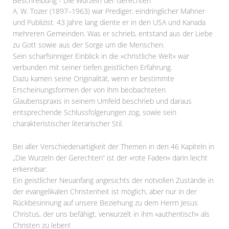
Beschreibung - Die Wurzeln der Gerechten
A. W. Tozer (1897–1963) war Prediger, eindringlicher Mahner
und Publizist. 43 Jahre lang diente er in den USA und Kanada
mehreren Gemeinden. Was er schrieb, entstand aus der Liebe
zu Gott sowie aus der Sorge um die Menschen.
Sein scharfsinniger Einblick in die »christliche Welt« war
verbunden mit seiner tiefen geistlichen Erfahrung.
Dazu kamen seine Originalität, wenn er bestimmte
Erscheinungsformen der von ihm beobachteten
Glaubenspraxis in seinem Umfeld beschrieb und daraus
entsprechende Schlussfolgerungen zog, sowie sein
charakteristischer literarischer Stil.
Bei aller Verschiedenartigkeit der Themen in den 46 Kapiteln in
„Die Wurzeln der Gerechten“ ist der »rote Faden« darin leicht
erkennbar:
Ein geistlicher Neuanfang angesichts der notvollen Zustände in
der evangelikalen Christenheit ist möglich, aber nur in der
Rückbesinnung auf unsere Beziehung zu dem Herrn Jesus
Christus, der uns befähigt, verwurzelt in ihm »authentisch« als
Christen zu leben!