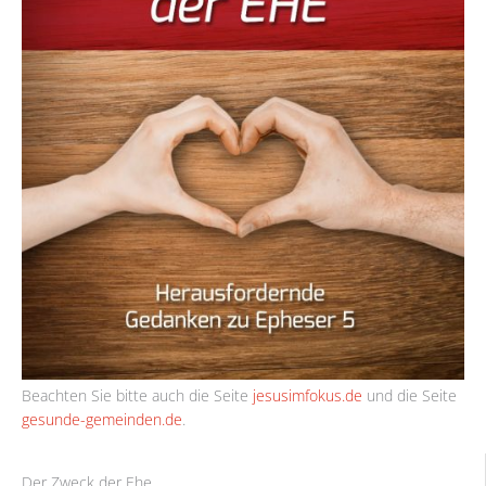
Beachten Sie bitte auch die Seite
jesusimfokus.de
und die Seite
gesunde-gemeinden.de
.
Der Zweck der Ehe