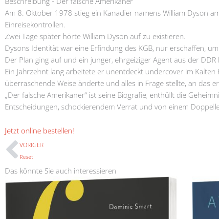
Beschreibung - Der falsche Amerikaner
Am 8. Oktober 1978 stieg ein Kanadier namens William Dyson am
Einreisekontrollen.
Zwei Tage später hörte William Dyson auf zu existieren.
Dysons Identität war eine Erfindung des KGB, nur erschaffen, um
Der Plan ging auf und ein junger, ehrgeiziger Agent aus der DDR
Ein Jahrzehnt lang arbeitete er unentdeckt undercover im Kalten K
überraschende Weise änderte und alles in Frage stellte, an das er
„Der falsche Amerikaner“ ist seine Biografie, enthüllt die Gehei
Entscheidungen, schockierendem Verrat und von einem Doppelleb
Prev
Jetzt online bestellen!
VORIGER
Reset
Das könnte Sie auch interessieren