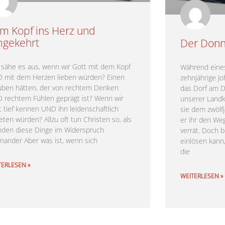
m Kopf ins Herz und
gekehrt
Der Donn
 sähe es aus, wenn wir Gott mit dem Kopf
Während eines
 mit dem Herzen lieben würden? Einen
zehnjährige Jo
uben hätten, der von rechtem Denken
das Dorf am D
 rechtem Fühlen geprägt ist? Wenn wir
unserer Landka
t tief kennen UND ihn leidenschaftlich
sie dem zwölfj
eten würden? Allzu oft tun Christen so, als
er ihr den Weg
nden diese Dinge im Widerspruch
verrät. Doch 
inander Aber was ist, wenn sich
einlösen kann,
die
TERLESEN »
WEITERLESEN »