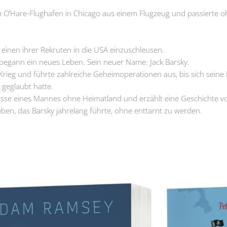
 O’Hare-Flughafen in Chicago aus einem Flugzeug und passierte o
 einen ihrer Rekruten in die USA einzuschleusen.
 begann ein neues Leben. Sein neuer Name: Jack Barsky.
rieg und führte zahlreiche Geheimoperationen aus, bis sich seine Lo
 geglaubt hatte.
mnisse eines Mannes ohne Heimatland und erzählt eine Geschichte v
en, das Barsky jahrelang führte, ohne enttarnt zu werden.