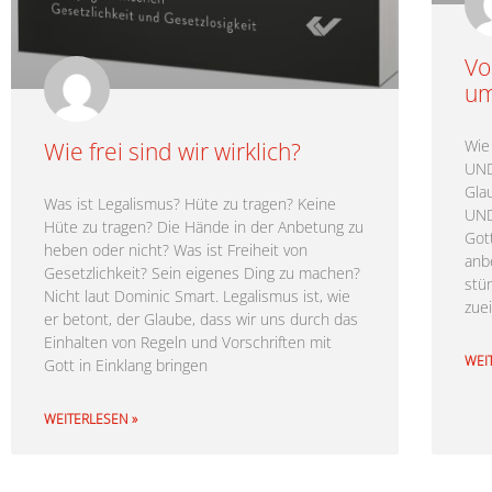
Vo
um
Wie
Wie frei sind wir wirklich?
UND
Gla
Was ist Legalismus? Hüte zu tragen? Keine
UND
Hüte zu tragen? Die Hände in der Anbetung zu
Got
heben oder nicht? Was ist Freiheit von
anb
Gesetzlichkeit? Sein eigenes Ding zu machen?
stü
Nicht laut Dominic Smart. Legalismus ist, wie
zue
er betont, der Glaube, dass wir uns durch das
Einhalten von Regeln und Vorschriften mit
WEI
Gott in Einklang bringen
WEITERLESEN »