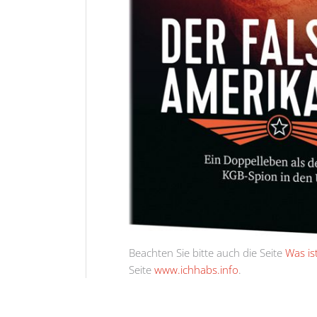
Beachten Sie bitte auch die Seite
Was is
Seite
www.ichhabs.info
.