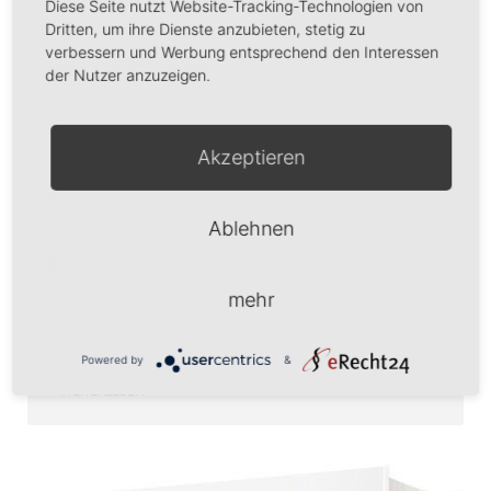
Diese Seite nutzt Website-Tracking-Technologien von
Dritten, um ihre Dienste anzubieten, stetig zu
verbessern und Werbung entsprechend den Interessen
der Nutzer anzuzeigen.
Was ist im Paket?
Akzeptieren
Die wahre Geschichte von Helen Roseveare und der
Wärmflasche. Im Dschungel braucht ein Waisenkind
dringend eine Wärmflasche, aber wer kommt schon
Ablehnen
auf die Idee, eine Wärmflasche ausgerechnet nach
Afrika zu schicken! Als ein kleines Mädchen jedoch
genau darum betet, fragt sich Helen Roseveare, ob ihr
mehr
Gebet wohl erhört wird. Wird Gott eine Wärmflasche
an den
Powered by
&
WEITERLESEN »