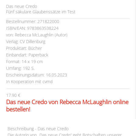
Das neue Credo
Fünf säkulare Glaubenssätze im Test
Bestellnummer: 271822000
ISBN/EAN: 9783863538224
von: Rebecca McLaughlin (Autor)
Verlag: CV Dillenburg
Produktart: Bücher
Einbandart: Paperback
Format: 14 x 19 cm
Umfang: 192 S.
Erscheinungsdatum: 16.05.2023
In Kooperation mit cvmd
17.90 €
Das neue Credo von Rebecca McLaughlin online
bestellen!
Beschreibung - Das neue Credo
Die Autorin von „Das neue Credo“ geht Botschaften unserer