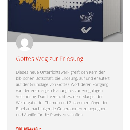
Gottes Weg zur Erlösung
Dieses neue Unterrichtswerk greift den Kern der
biblischen Botschaft, die Erlösung, auf und erläutert
auf der Grundlage von Gottes Wort deren Fortgang
von der erstmaligen Planung bis zur endgültigen
Vollendung. Damit versucht es, dem Mangel der
Weitergabe der Themen und Zusammenhänge der
Bibel an nachfolgende Generationen zu begegnen
und Abhilfe für die Praxis zu schaffen.
WEITERLESEN »