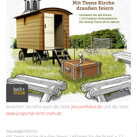
Beachten Sie bitte auch die Seite
jesusimfokus.de
und die Seite
www.jungschar-echt-stark.de
.
Bauwagenkirche
Mit Teens Kirche draußen feiern. Leitfaden für die Praxis + 12